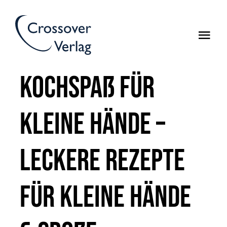
Zum
Inhalt
Togg
springen
Navi
Bücher
Kochspaß für
Manuskripteinreichung
kleine Hände –
Leckere Rezepte
für kleine Hände